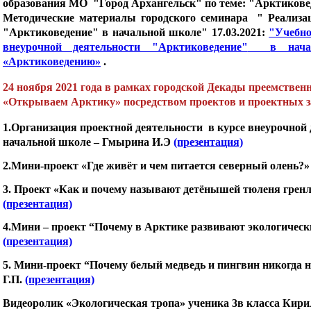
образования
МО "Город Архангельск"
по теме: "Арктикове
Методические материалы
городского семинара
" Реализац
"Арктиковедение" в начальной школе" 17.03.2021:
"Учебно
внеурочной деятельности "Арктиковедение"
в нача
«Арктиковедению»
.
24 ноября 2021 года в рамках городской Декады преемственн
«Открываем Арктику» посредством проектов и проектных з
1.
Организация проектной деятельности в курсе внеурочной 
начальной школе – Гмырина И.Э
(презентация)
2.
Мини-проект «Где живёт и чем питается северный олень?»
3.
Проект «Как и почему называют детёнышей тюленя гренл
(презентация)
4.Мини – проект “Почему в Арктике развивают экологическ
(презентация)
5.
Мини-проект “Почему белый медведь и пингвин никогда 
Г.П.
(презентация)
Видеоролик «Экологическая тропа» ученика 3в класса Кири