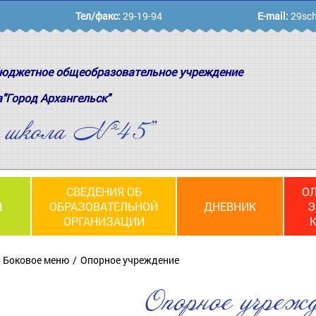
Тел/факс:
29-19-94
E-mail:
29sch
юджетное общеобразовательное учреждение
а"Город Архангельск"
я школа №45"
СВЕДЕНИЯ ОБ
О
Я
ОБРАЗОВАТЕЛЬНОЙ
ДНЕВНИК
Э
ОРГАНИЗАЦИИ
Боковое меню
Опорное учреждение
Опорное учрежд