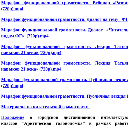
Марафон функциональной грамотности. Вебинар «Развит
(720p).mp4
Марафон функциональной грамотности. Диалог на тему_ ФГ
Марафон функциональной грамотности. Диалог_ «Читатель
видам ФГ». (720p).mp4
Марафон функциональной грамотности. Лекция Татья
навыков 21 века» (720p).mp4
Марафон функциональной грамотности. Лекция Татья
навыков 21 века» (720p).mp4
Марафон функциональной грамотности. Публичная лекция 
(720p).mp4
Марафон функциональной грамотности. Публичная лекция Е.
Материалы по читательской грамотности
Положение
о городской дистанционной интеллекту
классов "Арктическая головоломка"
в рамках работ