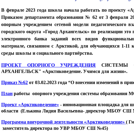
В феврале 2023 года школа начала работать по проекту «А
Приказом департамента образования № 62 от 3 февраля
опорным учреждением сетевой модели педагогического вз
городского округа «Город Архангельск» по реализации это п
электронного банка заданий всех видов функциональн
материале, связанном с Арктикой, для обучающихся 1-11 к
среды школы и социального партнёрства.
ПРОЕКТ ОПОРНОГО УЧРЕЖДЕНИЯ
СИСТЕМЫ 
АРХАНГЕЛЬСК"
«Арктиковедение. Учимся для жизни».
Приказ №62
от 03.02.2023 года “О внесении изменений в прик
План
работы опорного учреждения системы образования МО
Проект «Арктиковедение»
- инновационная площадка для ш
области (
Елькина Лидия Васильевна- директор МБОУ СШ 
Программа внеурочной деятельности «Арктиковедение»
( Г
заместитель директора по УВР МБОУ СШ №45)