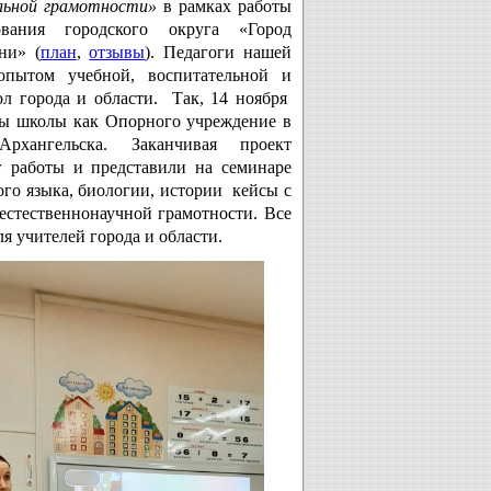
льной грамотности»
в рамках работы
зования
городского округа «Город
ни» (
план
,
отзывы
).
Педагоги нашей
опытом учебной, воспитательной и
ол города и области. Так, 14 ноября
ты школы как Опорного учреждение в
рхангельска. Заканчивая проект
г работы и представили на семинаре
ого языка, биологии, истории кейсы с
естественнонаучной грамотности. Все
 учителей города и области.