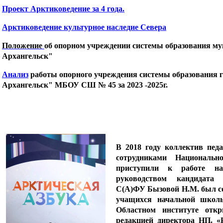
Проект Арктиковедение за 4 года.
Арктиковедение культурное наследие Севера
Положение
об опорном учреждении системы образования му
Архангельск"
Анализ
работы опорного учреждения системы образования
Архангельск" МБОУ СШ № 45 за 2023 -2025г.
В 2018 году коллектив пед
сотрудниками Национальн
приступили к работе на
руководством кандидата 
С(А)ФУ Бызовой Н.М. был с
учащихся начальной школы
Областном институте откр
редакцией директора НП. «