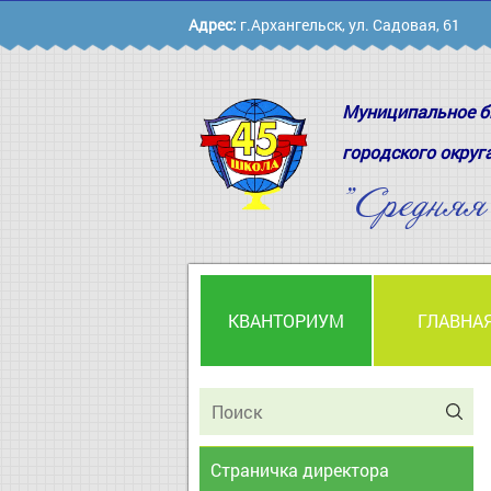
Адрес:
г.Архангельск, ул. Садовая, 61
Муниципальное б
городского округ
"Средня
КВАНТОРИУМ
ГЛАВНА
Страничка директора