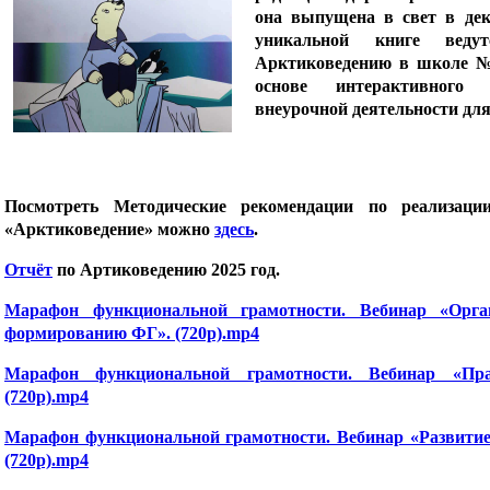
она выпущена в свет в дек
уникальной книге веду
Арктиковедению в школе № 
основе интерактивного
внеурочной деятельности для 
Посмотреть
Методические рекомендации по реализаци
«Арктиковедение»
можно
здесь
.
Отчёт
по Артиковедению 2025 год.
Марафон функциональной грамотности. Вебинар «Орга
формированию ФГ». (720p).mp4
Марафон функциональной грамотности. Вебинар «Прак
(720p).mp4
Марафон функциональной грамотности. Вебинар «Развитие 
(720p).mp4