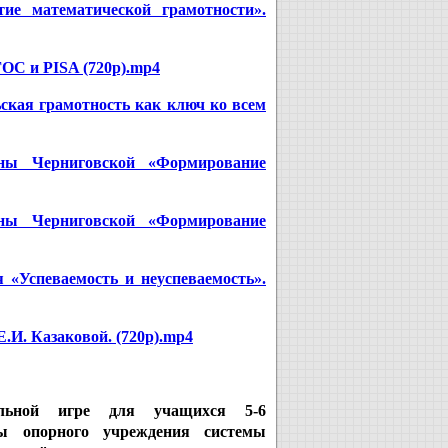
ие математической грамотности».
ОС и PISA (720p).mp4
ская грамотность как ключ ко всем
ны Черниговской «Формирование
ны Черниговской «Формирование
«Успеваемость и неуспеваемость».
И. Казаковой. (720p).mp4
альной игре для учащихся 5-6
ы опорного учреждения системы