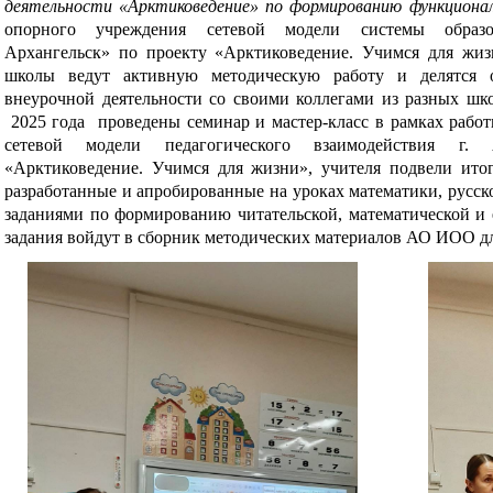
деятельности «Арктиковедение»
по формированию функциона
опорного учреждения сетевой модели системы обра
Архангельск»
по проекту «Арктиковедение. Учимся для жиз
школы ведут активную методическую работу и делятся 
внеурочной деятельности со своими коллегами из разных шк
2025 года проведены семинар и мастер-класс в рамках рабо
сетевой модели педагогического взаимодействия г. А
«Арктиковедение. Учимся для жизни», учителя подвели ито
разработанные и апробированные на уроках математики, русск
заданиями по формированию читательской, математической и 
задания войдут в сборник методических материалов АО ИОО для