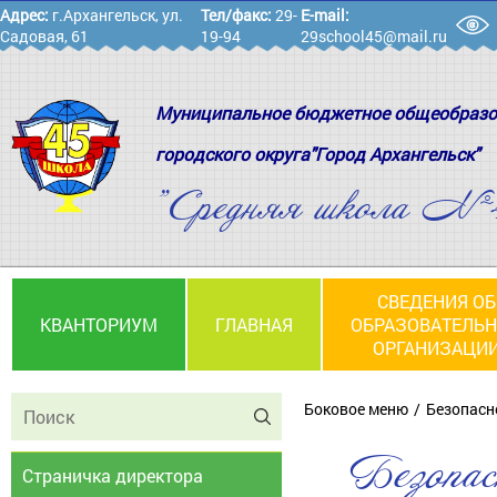
Адрес:
г.Архангельск, ул.
Тел/факс:
29-
E-mail:
Садовая, 61
19-94
29school45@mail.ru
Муниципальное бюджетное общеобразо
городского округа"Город Архангельск"
"Средняя школа №
СВЕДЕНИЯ ОБ
КВАНТОРИУМ
ГЛАВНАЯ
ОБРАЗОВАТЕЛЬ
ОРГАНИЗАЦИ
Боковое меню
Безопасн
Безопас
Страничка директора