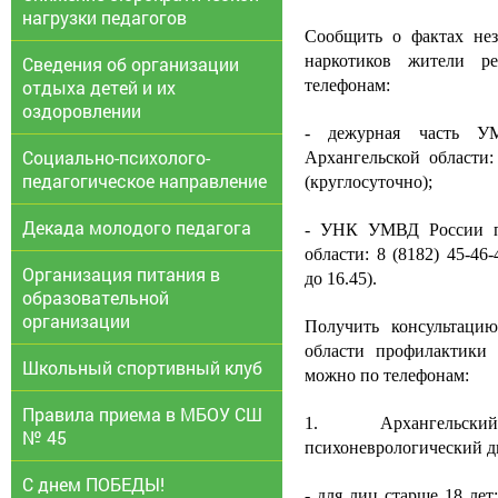
нагрузки педагогов
Сообщить о фактах нез
наркотиков жители р
Сведения об организации
отдыха детей и их
телефонам:
оздоровлении
- дежурная часть 
Социально-психолого-
Архангельской области: 
педагогическое направление
(круглосуточно);
Декада молодого педагога
- УНК УМВД России п
области: 8 (8182) 45-46-
Организация питания в
до 16.45).
образовательной
организации
Получить консультаци
области профилактики 
Школьный спортивный клуб
можно по телефонам:
Правила приема в МБОУ СШ
1. Архангельски
№ 45
психоневрологический д
С днем ПОБЕДЫ!
- для лиц старше 18 лет: