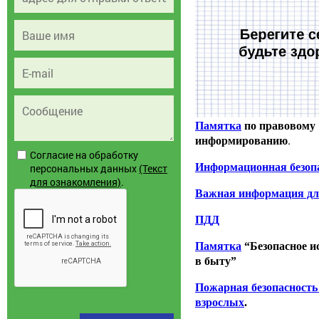
Памятка
по правовому
.
информированию
Согласие на обработку
Информационная безоп
персональных данных
(Текст
для ознакомления)
.
Важная информация дл
ПДД
Памятка
“Безопасное и
в быту”
Пожарная безопасность 
взрослых
.