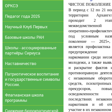
ЧИСТОЕ ПОКОЛЕНИЕ
ОРКСЭ
В период с 12 по 21 но
территории Арханге
Педагог года 2025
проходит 2 этап
межведомственной
Научный Клуб Первых
оперативно-профилакт
под условным назв
Базовые школы РАН
поколение — 2025»,
является профилактика
Школы - ассоциированные
предупреждение ра
партнёры Сириуса
наркомании среди несо
молодежи, а также выяв
Наставничество
и раскрытие фактов 
противоправную деятель
Патриотическое воспитание
с незаконным оборото
и государственные символы
средств, психотропны
России.
прекурсоров, пов
осведомленности
Флагманская школа
последствиях незакон
программы
наркотиков и об отв
участие в их незаконном 
Снижение бюрократической