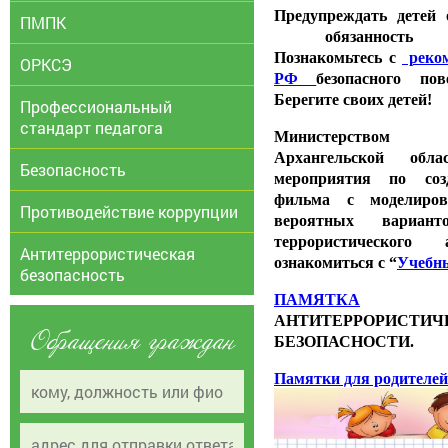
Предупреждать детей
ПМПК
обязанность 
Познакомьтесь с
реко
ОРКСЭ
РФ
безопасного по
Берегите своих детей!
Профессиональный
стандарт педагога
Министерством 
Архангельской об
Безопасность
мероприятия по соз
фильма с моделиров
Противодействие коррупции
вероятных вариант
террористического
Антитеррористическая
ознакомиться с “
Учебн
безопасность
ПАМЯТКА
АНТИТЕРРОРИСТИЧ
Обращения граждан
БЕЗОПАСНОСТИ.
Памятки для родителей