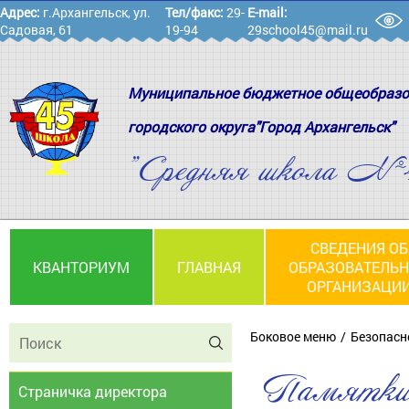
Адрес:
г.Архангельск, ул.
Тел/факс:
29-
E-mail:
Садовая, 61
19-94
29school45@mail.ru
Муниципальное бюджетное общеобразо
городского округа"Город Архангельск"
"Средняя школа №
СВЕДЕНИЯ ОБ
КВАНТОРИУМ
ГЛАВНАЯ
ОБРАЗОВАТЕЛЬ
ОРГАНИЗАЦИ
Боковое меню
Безопасн
Памятки 
Страничка директора