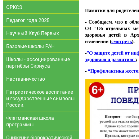
ОРКСЭ
Памятки для родителей
Педагог года 2025
-
Сообщаем, что в обла
ОЗ "Об отдельных ме
Научный Клуб Первых
здоровья детей в Арх
изменений (
смотреть
).
Базовые школы РАН
-
”О защите детей от и
Школы - ассоциированные
здоровью и развитию”
;
партнёры Сириуса
-
“Профилактика жесток
Наставничество
Патриотическое воспитание
и государственные символы
России.
Флагманская школа
программы
Снижение бюрократической