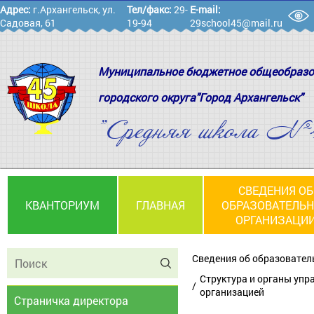
Адрес:
г.Архангельск, ул.
Тел/факс:
29-
E-mail:
Садовая, 61
19-94
29school45@mail.ru
Муниципальное бюджетное общеобразо
городского округа"Город Архангельск"
"Средняя школа №
СВЕДЕНИЯ ОБ
КВАНТОРИУМ
ГЛАВНАЯ
ОБРАЗОВАТЕЛЬ
ОРГАНИЗАЦИ
Сведения об образовател
Структура и органы упр
организацией
Страничка директора