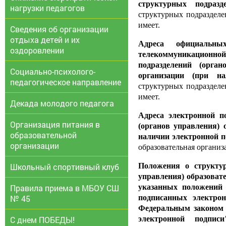
структурных подразд
нагрузки педагогов
структурных подразделе
имеет.
Сведения об организации
отдыха детей и их
Адреса официальны
оздоровлении
телекоммуникационно
подразделений (орган
Социально-психолого-
организации (при н
педагогическое направление
структурных подразделе
имеет.
Декада молодого педагога
Адреса электронной п
Организация питания в
(органов управления) 
образовательной
наличии электронной 
организации
образовательная организ
Школьный спортивный клуб
Положения о структур
управления) образоват
Правила приема в МБОУ СШ
указанных положений 
№ 45
подписанных электро
Федеральным законом 
С днем ПОБЕДЫ!
электронной подпис