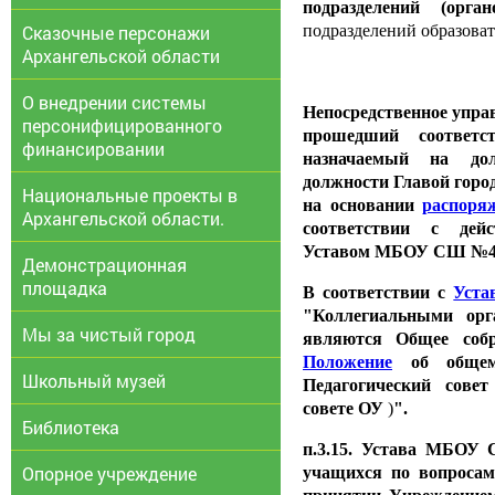
подразделений (орга
Сказочные персонажи
подразделений образоват
Архангельской области
О внедрении системы
Непосредственное упра
персонифицированного
прошедший соответс
финансировании
назначаемый на до
должности Главой горо
Национальные проекты в
на основании
распоря
Архангельской области.
соответствии с дей
Уставом МБОУ СШ №4
Демонстрационная
площадка
В соответствии с
Уста
"Коллегиальными орг
Мы за чистый город
являются Общее собр
Положение
об общем
Школьный музей
Педагогический совет
совете ОУ
)
".
Библиотека
п.3.15. Устава МБОУ
Опорное учреждение
учащихся по вопроса