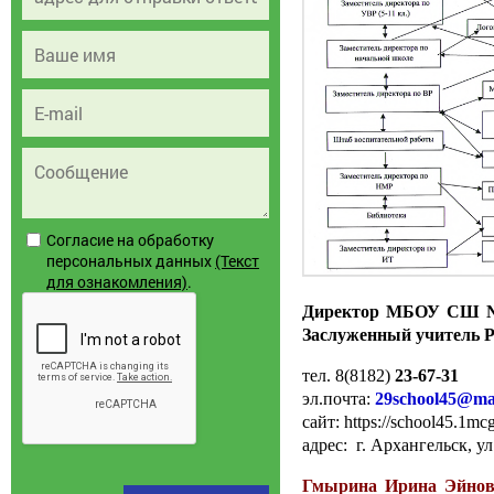
Согласие на обработку
персональных данных
(Текст
для ознакомления)
.
Директор МБОУ СШ 
Заслуженный учитель 
тел. 8(8182)
23-67-31
эл.почта:
29school45@mai
сайт: https://school45.1mcg
адрес: г. Архангельск, ул
Гмырина Ирина Эйно