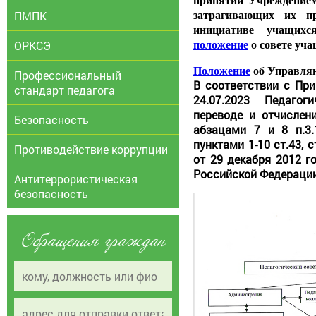
принятии Учреждение
ПМПК
затрагивающих их п
инициативе учащихс
ОРКСЭ
положение
о совете уча
Положение
об Управляю
Профессиональный
В соответствии с П
стандарт педагога
24.07.2023 Педаго
переводе и отчислен
Безопасность
абзацами 7 и 8 п.3
пунктами 1-10 ст.43, 
Противодействие коррупции
от 29 декабря 2012 
Российской Федерации
Антитеррористическая
безопасность
Обращения граждан