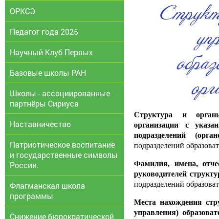
Структ
ОРКСЭ
Педагог года 2025
уп
Научный Клуб Первых
образ
Базовые школы РАН
орг
Школы - ассоциированные
партнёры Сириуса
Структура и органы
Наставничество
организации с указа
подразделений (орга
Патриотическое воспитание
подразделений образоват
и государственные символы
Фамилия, имена, отче
России.
руководителей структу
подразделений образоват
Флагманская школа
программы
Места нахождения стр
управления) образоват
Снижение бюрократической