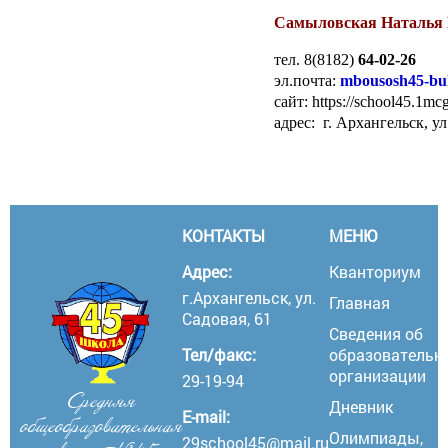
Самыловская Наталья 
тел. 8(8182)
64-02-26
эл.почта:
mbousosh45-bu
сайт: https://school45.1mcg
адрес: г. Архангельск, ул
КОНТАКТЫ
МЕНЮ
Адрес:
Кванториум
г.Архангельск, ул.
Главная
Садовая, 61
Сведения об
Тел/факс:
образовательн
организации
29-19-94
Средняя
Дневник
E-mail:
общеобразовательная
Олимпиады,
29school45@mail.ru