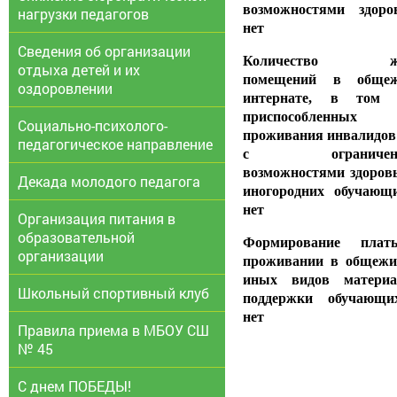
возможностями здоро
нагрузки педагогов
нет
Сведения об организации
Количество ж
отдыха детей и их
помещений в общеж
оздоровлении
интернате, в том 
приспособленных
Социально-психолого-
проживания инвалидов
педагогическое направление
с ограниченн
возможностями здоров
Декада молодого педагога
иногородних обучающи
нет
Организация питания в
образовательной
Формирование пла
организации
проживании в общежи
иных видов материа
Школьный спортивный клуб
поддержки обучающи
нет
Правила приема в МБОУ СШ
№ 45
С днем ПОБЕДЫ!