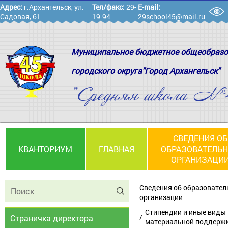
Адрес:
г.Архангельск, ул.
Тел/факс:
29-
E-mail:
Садовая, 61
19-94
29school45@mail.ru
Муниципальное бюджетное общеобразо
городского округа"Город Архангельск"
"Средняя школа №
СВЕДЕНИЯ ОБ
КВАНТОРИУМ
ГЛАВНАЯ
ОБРАЗОВАТЕЛЬ
ОРГАНИЗАЦИ
Сведения об образовател
организации
Стипендии и иные виды
Страничка директора
материальной поддерж