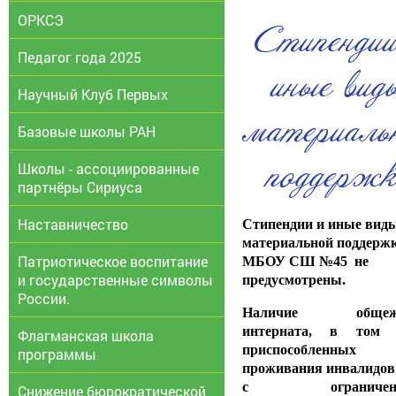
ОРКСЭ
Стипендии
Педагог года 2025
иные вид
Научный Клуб Первых
материаль
Базовые школы РАН
поддержк
Школы - ассоциированные
партнёры Сириуса
Наставничество
Стипендии и иные вид
материальной поддерж
Патриотическое воспитание
МБОУ СШ №45 не
и государственные символы
предусмотрены.
России.
Наличие общежи
интерната, в том 
Флагманская школа
приспособленных
программы
проживания инвалидов
с ограниченн
Снижение бюрократической