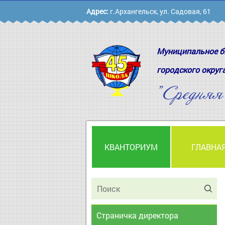
Адрес:
г.Архангельск, ул. Садовая, 61
Муниципальное б
городского округ
"Средня
КВАНТОРИУМ
ГЛАВНА
Страничка директора