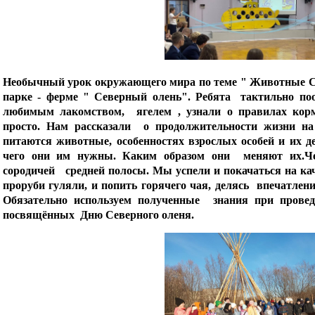
Необычный урок окружающего мира по теме " Животные Се
парке - ферме " Северный олень". Ребята тактильно по
любимым лакомством, ягелем , узнали о правилах корм
просто. Нам рассказали о продолжительности жизни на
питаются животные, особенностях взрослых особей и их д
чего они им нужны. Каким образом они меняют их.Че
сородичей средней полосы. Мы успели и покачаться на к
проруби гуляли, и попить горячего чая, делясь впечатлени
Обязательно используем полученные знания при провед
посвящённых Дню Северного оленя.