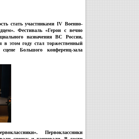
ь стать участниками IV Военно-
рдцем». Фестиваль «Герои с вечно
циального назначения ВС России,
я в этом году стал торжественный
сцене Большого конференц-зала
классники». Первоклассники
вали сценку и танцевали. В гости