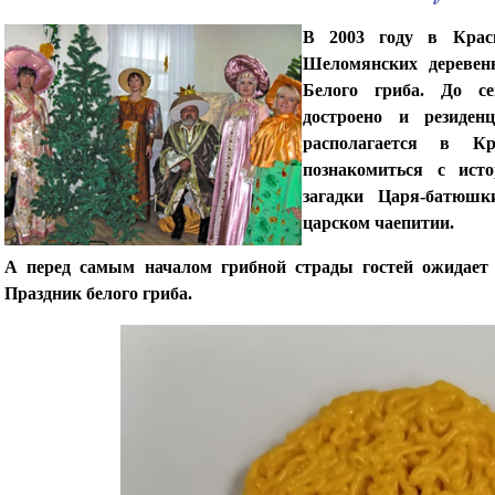
В 2003 году в Крас
Шеломянских деревень
Белого гриба. До с
достроено и резиде
располагается в Кр
познакомиться с ист
загадки Царя-батюшк
царском чаепитии.
А перед самым началом грибной страды гостей ожидает
Праздник белого гриба.