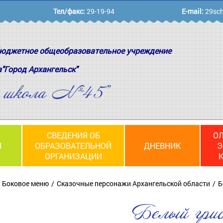
Тел/факс:
29-19-94
E-mail:
29sch
юджетное общеобразовательное учреждение
а"Город Архангельск"
я школа №45"
СВЕДЕНИЯ ОБ
О
Я
ОБРАЗОВАТЕЛЬНОЙ
ДНЕВНИК
Э
ОРГАНИЗАЦИИ
Боковое меню
Сказочные персонажи Архангельской области
Б
Белый гри