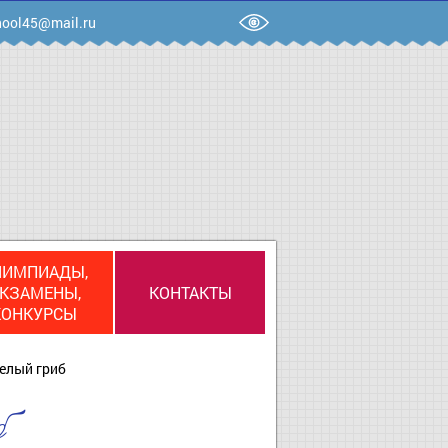
ool45@mail.ru
ЛИМПИАДЫ,
КЗАМЕНЫ,
КОНТАКТЫ
КОНКУРСЫ
елый гриб
б