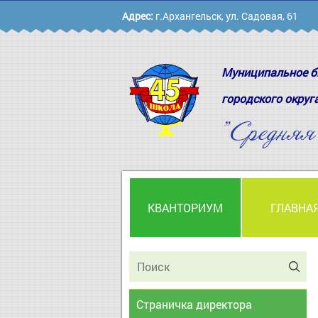
Адрес:
г.Архангельск, ул. Садовая, 61
Муниципальное б
городского округ
"Средня
КВАНТОРИУМ
ГЛАВНА
Страничка директора