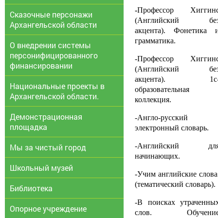
-
Профессор Хиггин
Сказочные персонажи
(Английский бе
Архангельской области
акцента). Фонетика 
грамматика.
О внедрении системы
персонифицированного
-Профессор Хиггин
финансировании
(Английский бе
акцента). 1с
Национальные проекты в
образовательная
Архангельской области.
коллекция.
Демонстрационная
-Англо-русский
площадка
электронный словарь.
-Английский дл
Мы за чистый город
начинающих.
Школьный музей
-Учим английские слова
(тематический словарь).
Библиотека
-В поисках утраченны
Опорное учреждение
слов. Обучени