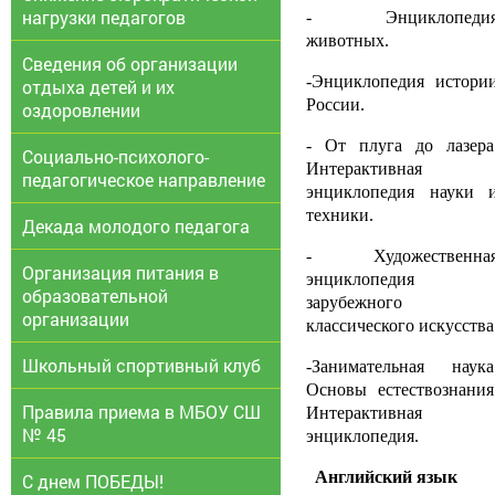
нагрузки педагогов
- Энциклопеди
животных.
Сведения об организации
-Энциклопедия истори
отдыха детей и их
России.
оздоровлении
- От плуга до лазера
Социально-психолого-
Интерактивная
педагогическое направление
энциклопедия науки 
техники.
Декада молодого педагога
- Художественна
Организация питания в
энциклопедия
образовательной
зарубежного
организации
классического искусства
Школьный спортивный клуб
-Занимательная наука
Основы естествознания
Правила приема в МБОУ СШ
Интерактивная
№ 45
энциклопедия.
Английский язык
С днем ПОБЕДЫ!