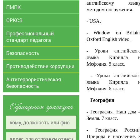
английскому язык
ПМПК
методом погружения.
ОРКСЭ
-
USA
.
Профессиональный
-
Window
on
Britain
стандарт педагога
Oxford
English
video
.
- Уроки английског
Безопасность
языка Кирилла 
Мефодия. 5 класс.
Противодействие коррупции
- Уроки английског
Антитеррористическая
языка Кирилла 
безопасность
Мефодия. 6 класс.
География
Обращения граждан
-
География. Наш дом 
Земля. 7 класс.
- География России
Природа и население. 