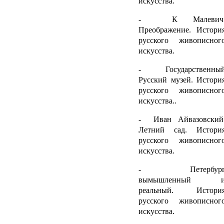
искусства.
- К Малевич
Преображение. Истори
русского живописног
искусства.
-
Государственны
Русский музей. Истори
русского живописног
искусства..
- Иван Айвазовский
Летний сад. Истори
русского живописног
искусства.
- Петербур
вымышленный 
реальный. Истори
русского живописног
искусства.