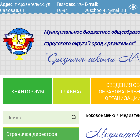
Адрес:
г.Архангельск, ул.
Тел/факс:
29-
E-mail:
Садовая, 61
19-94
29school45@mail.ru
Муниципальное бюджетное общеобразо
городского округа"Город Архангельск"
"Средняя школа №
СВЕДЕНИЯ ОБ
КВАНТОРИУМ
ГЛАВНАЯ
ОБРАЗОВАТЕЛЬ
ОРГАНИЗАЦИ
Боковое меню
Медиате
Медиатек
Страничка директора