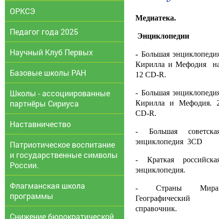
ОРКСЭ
Медиатека.
Педагог года 2025
Энциклопедии
Научный Клуб Первых
-
Большая энциклопеди
Кирилла и Мефодия н
Базовые школы РАН
12 С
D
-
R
.
Школы - ассоциированные
- Большая энциклопеди
партнёры Сириуса
Кирилла и Мефодия. 
С
D-R
.
Наставничество
- Большая советска
энциклопедия 3С
D
Патриотическое воспитание
и государственные символы
- Краткая российска
России.
энциклопедия.
Флагманская школа
- Страны Мира
программы
Географический
справочник.
Снижение бюрократической