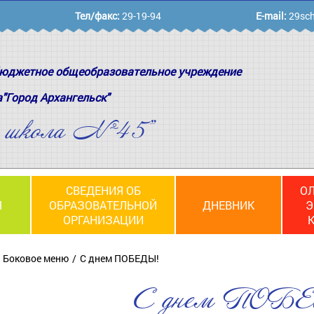
Тел/факс:
29-19-94
E-mail:
29sch
юджетное общеобразовательное учреждение
а"Город Архангельск"
я школа №45"
СВЕДЕНИЯ ОБ
О
Я
ОБРАЗОВАТЕЛЬНОЙ
ДНЕВНИК
Э
ОРГАНИЗАЦИИ
Боковое меню
С днем ПОБЕДЫ!
С днем ПОБ