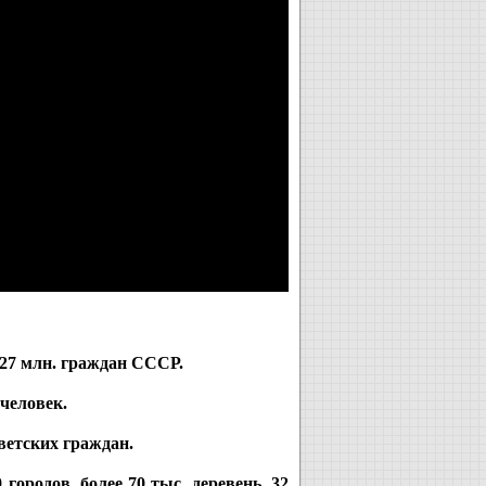
 27 млн. граждан СССР.
человек.
оветских граждан.
ородов, более 70 тыс. деревень, 32