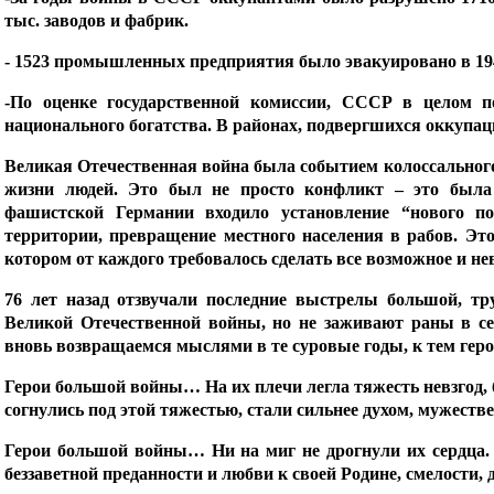
тыс. заводов и фабрик.
- 1523 промышленных предприятия было эвакуировано в 194
-По оценке государственной комиссии, СССР в целом п
национального богатства. В районах, подвергшихся оккупац
Великая Отечественная война была событием колоссальног
жизни людей. Это был не просто конфликт – это была
фашистской Германии входило установление “нового по
территории, превращение местного населения в рабов. Это
котором от каждого требовалось сделать все возможное и не
76 лет назад отзвучали последние выстрелы большой, тр
Великой Отечественной войны, но не заживают раны в се
вновь возвращаемся мыслями в те суровые годы, к тем гер
Герои большой войны… На их плечи легла тяжесть невзгод, б
согнулись под этой тяжестью, стали сильнее духом, мужеств
Герои большой войны… Ни на миг не дрогнули их сердца.
беззаветной преданности и любви к своей Родине, смелости, 