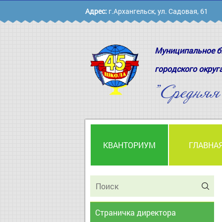
Адрес:
г.Архангельск, ул. Садовая, 61
Муниципальное б
городского округ
"Средня
КВАНТОРИУМ
ГЛАВНА
Страничка директора