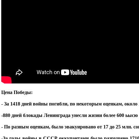
Цена Победы:
- За 1418 дней войны погибли, по некоторым оценкам, около
-880 дней блокады Ленинграда унесли жизни более 600 ьысю 
- По разным оценкам, было эвакуировано от 17 до 25 млн. с
-За годы войны в СССР оккупантами было разрушено 1710 г