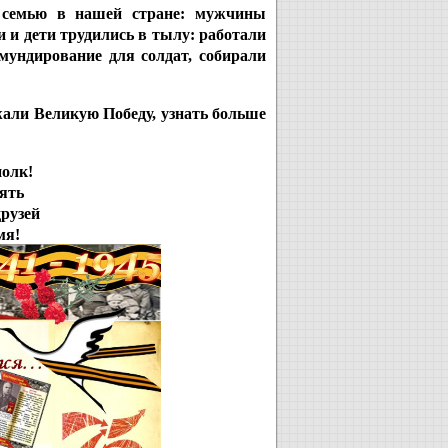
 семью в нашей стране: мужчины
 и дети трудились в тылу: работали
мундирование для солдат, собирали
жали Великую Победу, узнать больше
олк!

ять

рузей

мя!